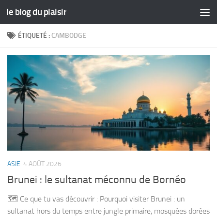
le blog du plaisir
Skip to content
ÉTIQUETÉ :
CAMBODGE
ASIE
4 AOÛT 2026
Brunei : le sultanat méconnu de Bornéo
🗺️ Ce que tu vas découvrir : Pourquoi visiter Brunei : un
sultanat hors du temps entre jungle primaire, mosquées dorées