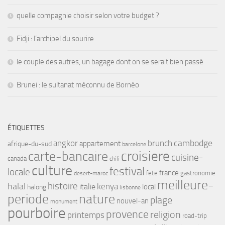
quelle compagnie choisir selon votre budget ?
Fidji : l’archipel du sourire
le couple des autres, un bagage dont on se serait bien passé
Brunei : le sultanat méconnu de Bornéo
ÉTIQUETTES
angkor
brunch
cambodge
appartement
afrique-du-sud
barcelone
croisiere
carte-bancaire
cuisine-
canada
chili
culture
festival
locale
france
fete
gastronomie
desert-maroc
meilleure-
histoire
halal
kenya
italie
local
halong
lisbonne
periode
nature
plage
nouvel-an
monument
pourboire
provence
religion
printemps
road-trip