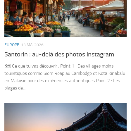
EUROPE
13 MAI 2026
Santorin : au-delà des photos Instagram
🗺️ Ce que tu vas découvrir : Point 1 : Des villages moins
touristiques comme Siem Reap au Cambodge et Kota Kinabalu
en Malaisie pour des expériences authentiques Point 2 : Les
plages de...