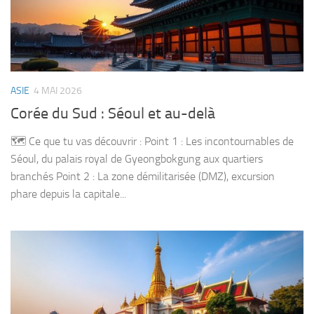
ASIE
4 MAI 2026
Corée du Sud : Séoul et au-delà
🗺️ Ce que tu vas découvrir : Point 1 : Les incontournables de
Séoul, du palais royal de Gyeongbokgung aux quartiers
branchés Point 2 : La zone démilitarisée (DMZ), excursion
phare depuis la capitale...