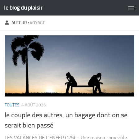
le blog du plaisir
Skip to content
AUTEUR :
VOYAGE
TOUTES
4 AOÛT 2026
le couple des autres, un bagage dont on se
serait bien passé
LES VACANCES DE L’ENFER (1/5) – Une maison conviviale,