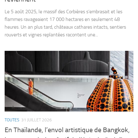
Le 5 août 2025, le massif des Corbières s’embrasait et les
flammes ravageaient 17 000 hectares en seulement 48
heures. Un an plus tard, châteaux cathares intacts, sentiers
rouverts et vignes replantées racontent une...
TOUTES
31 JUILLET 2026
En Thaïlande, l’envol artistique de Bangkok,