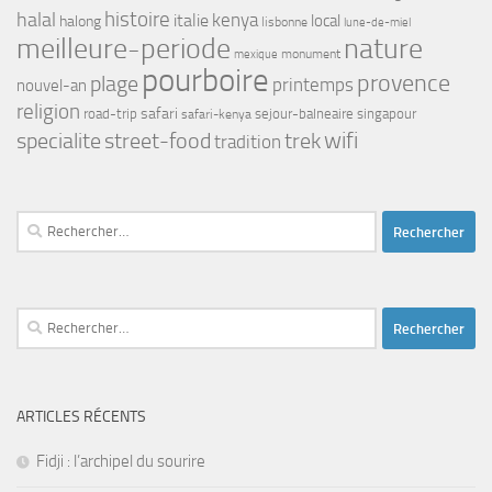
histoire
halal
kenya
italie
local
halong
lisbonne
lune-de-miel
meilleure-periode
nature
monument
mexique
pourboire
provence
plage
printemps
nouvel-an
religion
safari
road-trip
safari-kenya
sejour-balneaire
singapour
street-food
trek
wifi
specialite
tradition
Rechercher :
Rechercher :
ARTICLES RÉCENTS
Fidji : l’archipel du sourire