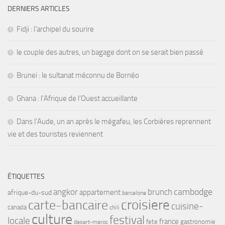
DERNIERS ARTICLES
Fidji : l’archipel du sourire
le couple des autres, un bagage dont on se serait bien passé
Brunei : le sultanat méconnu de Bornéo
Ghana : l’Afrique de l’Ouest accueillante
Dans l’Aude, un an après le mégafeu, les Corbières reprennent
vie et des touristes reviennent
ÉTIQUETTES
angkor
brunch
cambodge
appartement
afrique-du-sud
barcelone
croisiere
carte-bancaire
cuisine-
canada
chili
culture
festival
locale
france
fete
gastronomie
desert-maroc