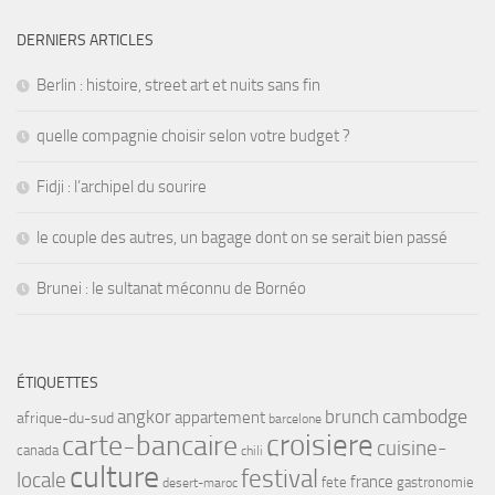
DERNIERS ARTICLES
Berlin : histoire, street art et nuits sans fin
quelle compagnie choisir selon votre budget ?
Fidji : l’archipel du sourire
le couple des autres, un bagage dont on se serait bien passé
Brunei : le sultanat méconnu de Bornéo
ÉTIQUETTES
angkor
brunch
cambodge
appartement
afrique-du-sud
barcelone
croisiere
carte-bancaire
cuisine-
canada
chili
culture
festival
locale
france
fete
gastronomie
desert-maroc