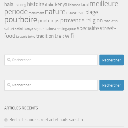
meilleure-
histoire
halal
kenya
italie
local
halong
lisbonne
periode
nature
plage
nouvel-an
monument
pourboire
provence
religion
printemps
road-trip
street-
specialite
safari
safari-kenya
sejour-balneaire
singapour
food
trek
wifi
tradition
tanzanie
tokyo
Rechercher :
Rechercher :
ARTICLES RÉCENTS
Berlin : histoire, street art et nuits sans fin