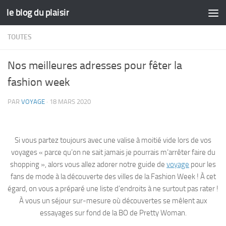
le blog du plaisir
Skip to content
TOUTES
Nos meilleures adresses pour fêter la
fashion week
PAR
VOYAGE
·
18 MARS 2020
Si vous partez toujours avec une valise à moitié vide lors de vos
voyages « parce qu’on ne sait jamais je pourrais m’arrêter faire du
shopping », alors vous allez adorer notre guide de
voyage
pour les
fans de mode à la découverte des villes de la Fashion Week ! À cet
égard, on vous a préparé une liste d’endroits à ne surtout pas rater !
À vous un séjour sur-mesure où découvertes se mêlent aux
essayages sur fond de la BO de Pretty Woman.