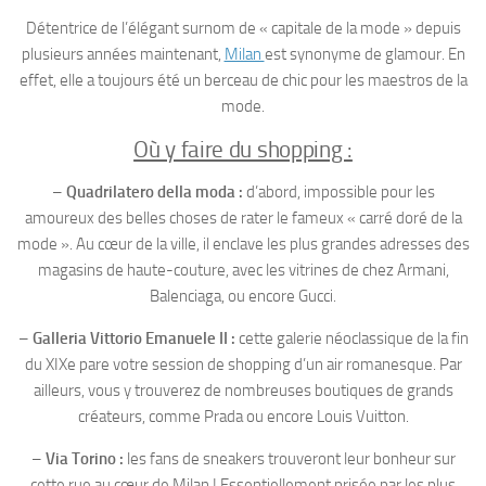
Détentrice de l’élégant surnom de « capitale de la mode » depuis
plusieurs années maintenant,
Milan
est synonyme de glamour. En
effet, elle a toujours été un berceau de chic pour les maestros de la
mode.
Où y faire du shopping :
–
Quadrilatero della moda :
d’abord, impossible pour les
amoureux des belles choses de rater le fameux « carré doré de la
mode ». Au cœur de la ville, il enclave les plus grandes adresses des
magasins de haute-couture, avec les vitrines de chez Armani,
Balenciaga, ou encore Gucci.
–
Galleria Vittorio Emanuele II :
cette galerie néoclassique de la fin
du XIXe pare votre session de shopping d’un air romanesque. Par
ailleurs, vous y trouverez de nombreuses boutiques de grands
créateurs, comme Prada ou encore Louis Vuitton.
–
Via Torino :
les fans de sneakers trouveront leur bonheur sur
cette rue au cœur de Milan ! Essentiellement prisée par les plus