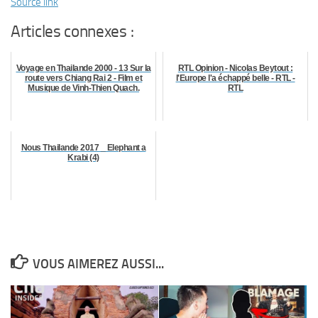
Source link
Articles connexes :
Voyage en Thailande 2000 - 13 Sur la
RTL Opinion - Nicolas Beytout :
route vers Chiang Rai 2 - Film et
l'Europe l'a échappé belle - RTL -
Musique de Vinh-Thien Quach.
RTL
Nous Thailande 2017 _ Elephant a
Krabi (4)
VOUS AIMEREZ AUSSI...