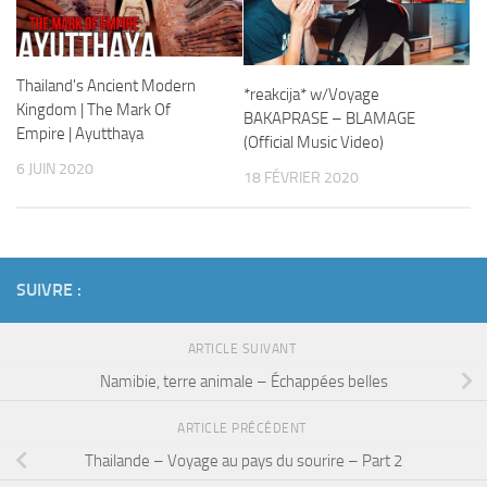
Thailand's Ancient Modern
*reakcija* w/Voyage
Kingdom | The Mark Of
BAKAPRASE – BLAMAGE
Empire | Ayutthaya
(Official Music Video)
6 JUIN 2020
18 FÉVRIER 2020
SUIVRE :
ARTICLE SUIVANT
Namibie, terre animale – Échappées belles
ARTICLE PRÉCÉDENT
Thailande – Voyage au pays du sourire – Part 2