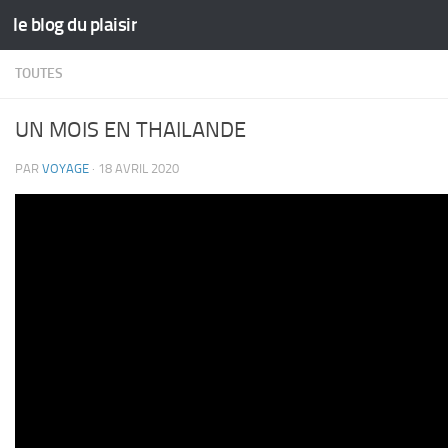
le blog du plaisir
Skip to content
TOUTES
UN MOIS EN THAILANDE
PAR
VOYAGE
·
18 AVRIL 2020