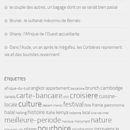
le couple des autres, un bagage dont on se serait bien passé
Brunei : le sultanat méconnu de Bornéo
Ghana : l’Afrique de l’Ouest accueillante
Dans l’Aude, un an après le mégafeu, les Corbières reprennent
vie et des touristes reviennent
ÉTIQUETTES
angkor
brunch
cambodge
appartement
afrique-du-sud
barcelone
croisiere
carte-bancaire
cuisine-
canada
chili
culture
festival
locale
france
fete
gastronomie
desert-maroc
histoire
halal
kenya
italie
local
halong
lisbonne
lune-de-miel
meilleure-periode
nature
monument
mexique
pourboire
provence
plage
printemps
nouvel-an