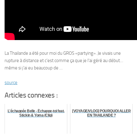
La Thailande a été pour moi du GROS «partying». Je vivais une
rupture à distance et c’est comme ça que je l’ai géré au début…
même si j’ai eu beaucoup de …
source
Articles connexes :
L'échappée Belle - Échappe-toi feat.
[VOYAGE/VLOG] POURQUOI ALLER
Stickin & Yoma (Clip)
EN THAILANDE ?