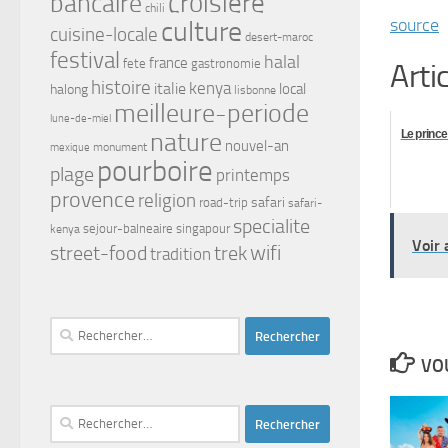
croisiere
bancaire
chili
source
culture
cuisine-locale
desert-maroc
festival
halal
france
fete
gastronomie
Arti
histoire
kenya
italie
local
halong
lisbonne
meilleure-periode
lune-de-miel
Le prince
nature
nouvel-an
monument
mexique
pourboire
plage
printemps
provence
religion
safari
road-trip
safari-
specialite
kenya
sejour-balneaire
singapour
Voir 
street-food
trek
wifi
tradition
Rechercher :
VOU
Rechercher :