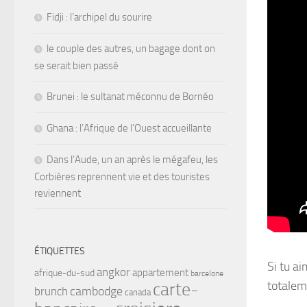
Fidji : l’archipel du sourire
le couple des autres, un bagage dont on
se serait bien passé
Brunei : le sultanat méconnu de Bornéo
Ghana : l’Afrique de l’Ouest accueillante
Dans l’Aude, un an après le mégafeu, les
Corbières reprennent vie et des touristes
reviennent
ÉTIQUETTES
Si tu a
angkor
appartement
afrique-du-sud
barcelone
totalem
carte-
brunch
cambodge
canada