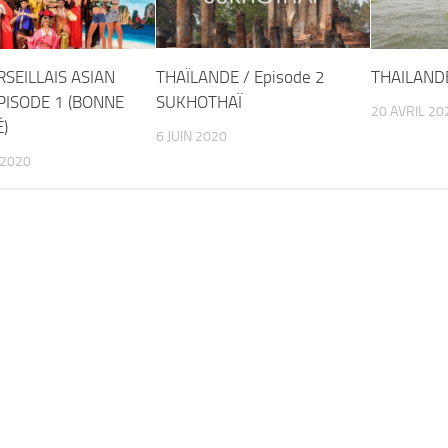
SEILLAIS ASIAN
THAÏLANDE / Episode 2
THAILAND
PISODE 1 (BONNE
SUKHOTHAÏ
20 AVRIL 20
)
6 JUIN 2020
 2020