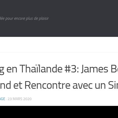
ée pour encore plus de plaisir
g en Thaïlande #3: James 
and et Rencontre avec un S
AGE
·
23 MARS 2020