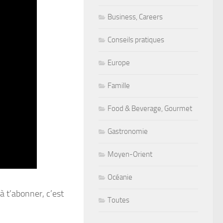
Business, Careers
Conseils pratiques
Europe
Famille
Food & Beverage, Gourmet
Gastronomie
Moyen-Orient
Océanie
à t’abonner, c’est
Toutes