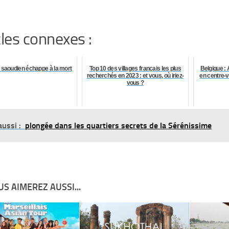
cles connexes :
 saoudien échappe à la mort
Top 10 des villages français les plus
Belgique : 
recherchés en 2023 : et vous, où iriez-
en centre-v
vous ?
aussi :
plongée dans les quartiers secrets de la Sérénissime
S AIMEREZ AUSSI...