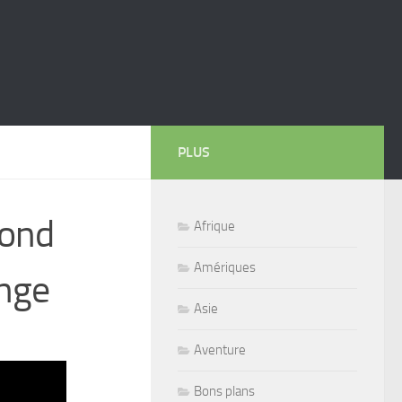
PLUS
Bond
Afrique
Amériques
inge
Asie
Aventure
Bons plans