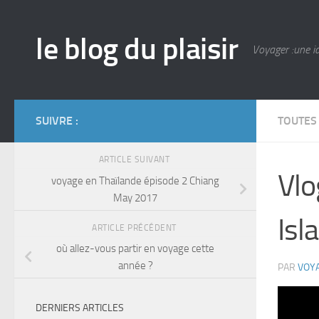
Skip to content
le blog du plaisir
Voyager :une id
SUIVRE :
TOUTES
ARTICLE SUIVANT
Vlo
voyage en Thaïlande épisode 2 Chiang
May 2017
Isl
ARTICLE PRÉCÉDENT
où allez-vous partir en voyage cette
année ?
PAR
VOY
DERNIERS ARTICLES