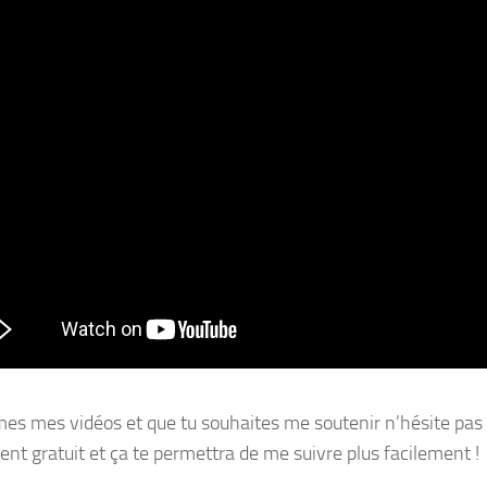
imes mes vidéos et que tu souhaites me soutenir n’hésite pas 
ent gratuit et ça te permettra de me suivre plus facilement !