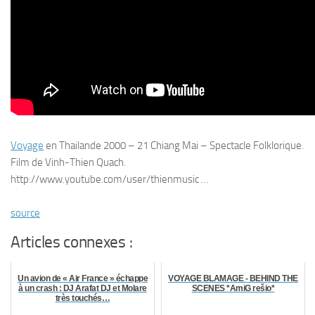
Voyage
en Thailande 2000 – 21 Chiang Mai – Spectacle Folklorique.
Film de Vinh-Thien Quach.
http://www.youtube.com/user/thienmusic …
source
Articles connexes :
Un avion de « Air France » échappe
VOYAGE BLAMAGE - BEHIND THE
à un crash : DJ Arafat DJ et Molare
SCENES *AmiG rešio*
très touchés…