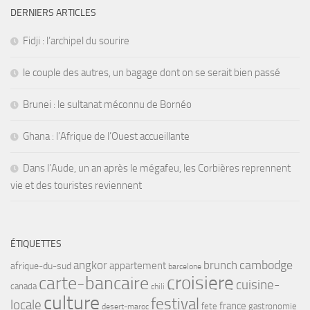
DERNIERS ARTICLES
Fidji : l’archipel du sourire
le couple des autres, un bagage dont on se serait bien passé
Brunei : le sultanat méconnu de Bornéo
Ghana : l’Afrique de l’Ouest accueillante
Dans l’Aude, un an après le mégafeu, les Corbières reprennent
vie et des touristes reviennent
ÉTIQUETTES
angkor
brunch
cambodge
appartement
afrique-du-sud
barcelone
croisiere
carte-bancaire
cuisine-
canada
chili
culture
festival
locale
france
fete
gastronomie
desert-maroc