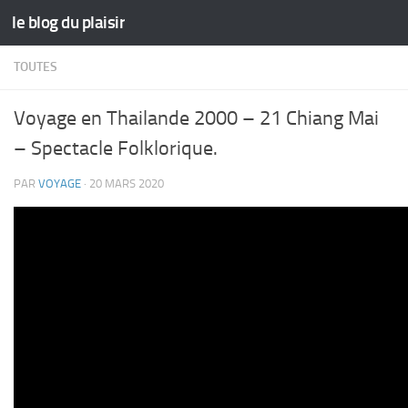
le blog du plaisir
Skip to content
TOUTES
Voyage en Thailande 2000 – 21 Chiang Mai
– Spectacle Folklorique.
PAR
VOYAGE
·
20 MARS 2020