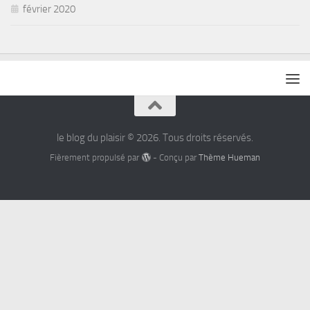
février 2020
le blog du plaisir © 2026. Tous droits réservés.
Fièrement propulsé par
- Conçu par
Thème Hueman