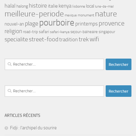
histoire
halal
kenya
italie
local
halong
lisbonne
lune-de-miel
meilleure-periode
nature
monument
mexique
pourboire
provence
plage
printemps
nouvel-an
religion
safari
road-trip
safari-kenya
sejour-balneaire
singapour
street-food
trek
wifi
specialite
tradition
Rechercher :
Rechercher :
ARTICLES RÉCENTS
Fidji : l’archipel du sourire