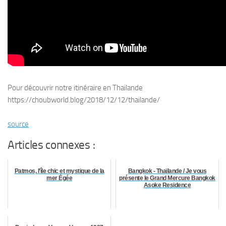
Pour découvrir notre itinéraire en Thailande
https://choubworld.blog/2018/12/12/thailande/
source
Articles connexes :
Patmos, l’île chic et mystique de la
Bangkok - Thaïlande / Je vous
mer Égée
présente le Grand Mercure Bangkok
Asoke Residence