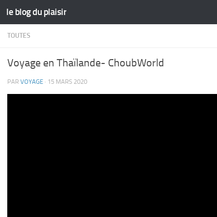
le blog du plaisir
Skip to content
TOUTES
Voyage en Thaïlande- ChoubWorld
PAR
VOYAGE
·
15 MARS 2020