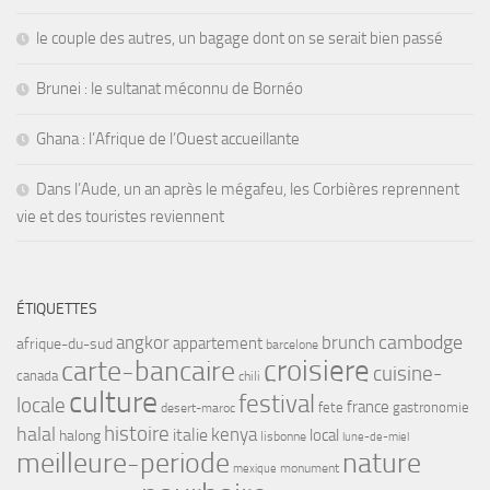
le couple des autres, un bagage dont on se serait bien passé
Brunei : le sultanat méconnu de Bornéo
Ghana : l’Afrique de l’Ouest accueillante
Dans l’Aude, un an après le mégafeu, les Corbières reprennent
vie et des touristes reviennent
ÉTIQUETTES
angkor
brunch
cambodge
appartement
afrique-du-sud
barcelone
croisiere
carte-bancaire
cuisine-
canada
chili
culture
festival
locale
france
fete
gastronomie
desert-maroc
histoire
halal
kenya
italie
local
halong
lisbonne
lune-de-miel
meilleure-periode
nature
monument
mexique