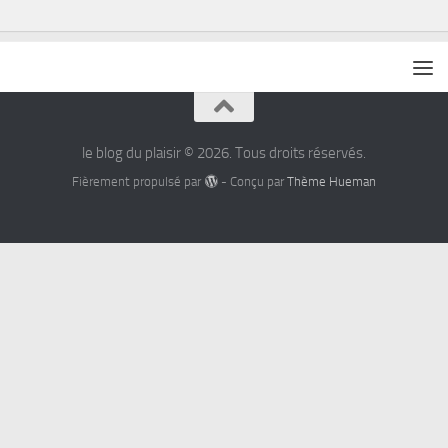
le blog du plaisir © 2026. Tous droits réservés.
Fièrement propulsé par
- Conçu par
Thème Hueman