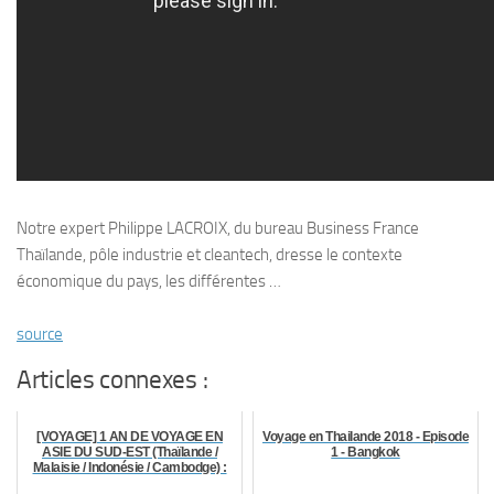
Notre expert Philippe LACROIX, du bureau Business France
Thaïlande, pôle industrie et cleantech, dresse le contexte
économique du pays, les différentes …
source
Articles connexes :
[VOYAGE] 1 AN DE VOYAGE EN
Voyage en Thailande 2018 - Episode
ASIE DU SUD-EST (Thaïlande /
1 - Bangkok
Malaisie / Indonésie / Cambodge) :