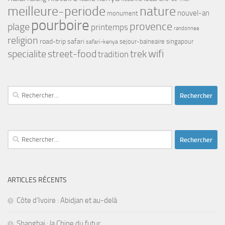
meilleure-periode
nature
nouvel-an
monument
pourboire
provence
plage
printemps
randonnee
religion
road-trip
safari
safari-kenya
sejour-balneaire
singapour
trek
wifi
specialite
street-food
tradition
Rechercher :
Rechercher :
ARTICLES RÉCENTS
Côte d’Ivoire : Abidjan et au-delà
Shanghai : la Chine du futur