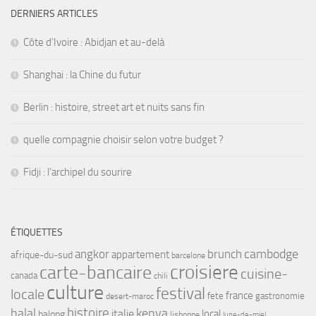
DERNIERS ARTICLES
Côte d’Ivoire : Abidjan et au-delà
Shanghai : la Chine du futur
Berlin : histoire, street art et nuits sans fin
quelle compagnie choisir selon votre budget ?
Fidji : l’archipel du sourire
ÉTIQUETTES
cambodge
angkor
brunch
appartement
afrique-du-sud
barcelone
croisiere
carte-bancaire
cuisine-
canada
chili
culture
festival
locale
france
fete
gastronomie
desert-maroc
histoire
halal
kenya
italie
local
halong
lisbonne
lune-de-miel