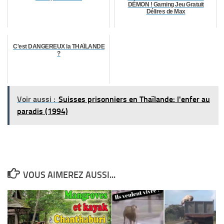
DÉMON ! Gaming Jeu Gratuit
Délires de Max
C'est DANGEREUX la THAÏLANDE
?
Voir aussi :
Suisses prisonniers en Thaïlande: l'enfer au
paradis (1994)
VOUS AIMEREZ AUSSI...