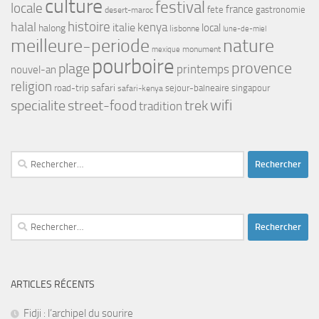
culture
festival
locale
france
fete
gastronomie
desert-maroc
histoire
halal
kenya
italie
local
halong
lisbonne
lune-de-miel
meilleure-periode
nature
monument
mexique
pourboire
provence
plage
printemps
nouvel-an
religion
safari
road-trip
safari-kenya
sejour-balneaire
singapour
street-food
trek
wifi
specialite
tradition
Rechercher :
Rechercher :
ARTICLES RÉCENTS
Fidji : l’archipel du sourire