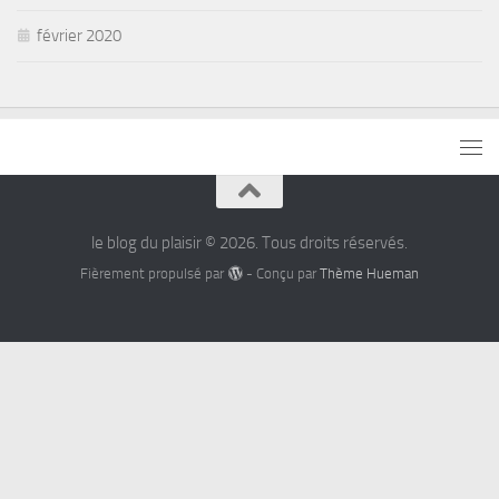
février 2020
le blog du plaisir © 2026. Tous droits réservés.
Fièrement propulsé par
- Conçu par
Thème Hueman