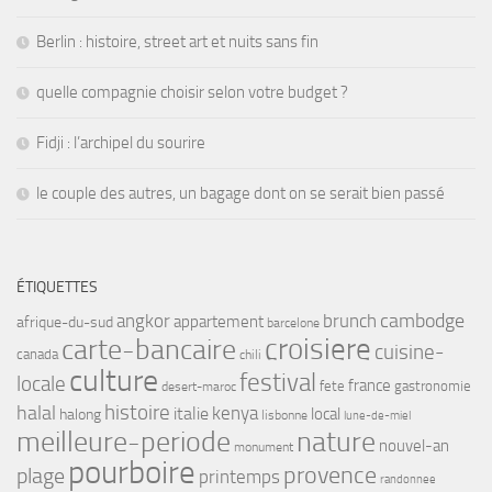
Berlin : histoire, street art et nuits sans fin
quelle compagnie choisir selon votre budget ?
Fidji : l’archipel du sourire
le couple des autres, un bagage dont on se serait bien passé
ÉTIQUETTES
cambodge
angkor
brunch
appartement
afrique-du-sud
barcelone
croisiere
carte-bancaire
cuisine-
canada
chili
culture
festival
locale
france
fete
gastronomie
desert-maroc
histoire
halal
kenya
italie
local
halong
lisbonne
lune-de-miel
meilleure-periode
nature
nouvel-an
monument
pourboire
provence
plage
printemps
randonnee