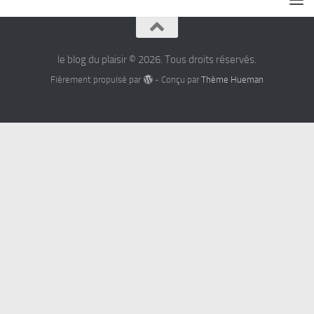
le blog du plaisir © 2026. Tous droits réservés.
Fièrement propulsé par
- Conçu par
Thème Hueman