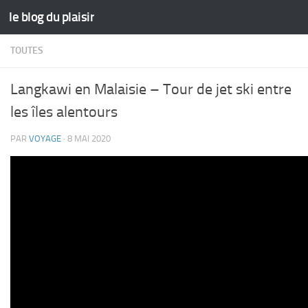
le blog du plaisir
Skip to content
TOUTES
Langkawi en Malaisie – Tour de jet ski entre
les îles alentours
PAR
VOYAGE
·
8 MAI 2020