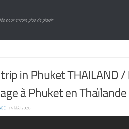
ée pour encore plus de plaisir
trip in Phuket THAILAND /
age à Phuket en Thaïlande
AGE
·
14 MAI 2020