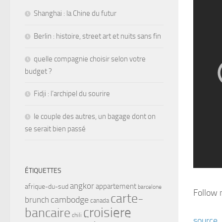
Shanghai : la Chine du futur
Berlin : histoire, street art et nuits sans fin
quelle compagnie choisir selon votre
budget ?
Fidji : l’archipel du sourire
le couple des autres, un bagage dont on
se serait bien passé
ÉTIQUETTES
angkor
appartement
afrique-du-sud
barcelone
Follow 
carte-
cambodge
brunch
canada
croisiere
bancaire
chili
source