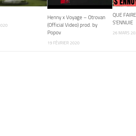
QUE FAIR
Henny x Voyage – Otrovan
S'ENNUIE
(Official Video) prod. by
2020
Popov
26 MARS 20
19 FÉVRIER 2020