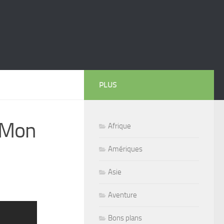
PLUS
 Mon
Afrique
Amériques
Asie
Aventure
Bons plans