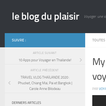
Skip to content
le blog du plaisir
Voyager :une id
SUIVRE :
TOUTES
ARTICLE SUIVANT
My 
10 Apps pour Voyager en Thaïlande!
ARTICLE PRÉCÉDENT
voy
TRAVEL VLOG THAÏLANDE 2020 :
Phucket, Chiang Mai, Pai et Bangkok |
Carole Anne Bilodeau
PAR
VOY
DERNIERS ARTICLES