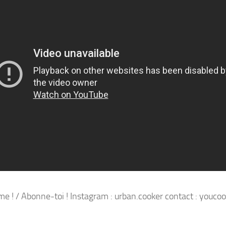
me ! / Abonne-toi ! Instagram : urban.cooker contact : youc