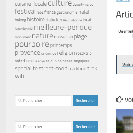
culture
cuisine-locale
desert-maroc
festival
halal
Arti
france
fete
gastronomie
histoire
kenya
italie
local
halong
lisbonne
meilleure-periode
lune-de-miel
Un enfant
nature
plage
nouvel-an
monument
pourboire
printemps
provence
religion
road-trip
randonnee
safari
safari-kenya
sejour-balneaire
singapour
Voir 
street-food
trek
specialite
tradition
wifi
Rechercher :
VOU
Rechercher :