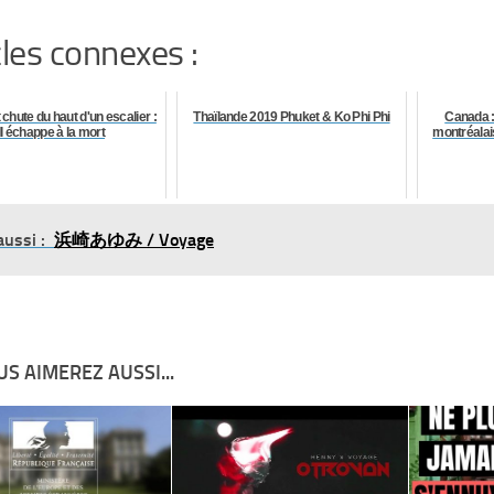
cles connexes :
 chute du haut d'un escalier :
Thaïlande 2019 Phuket & Ko Phi Phi
Canada 
Il échappe à la mort
montréalai
aussi :
浜崎あゆみ / Voyage
S AIMEREZ AUSSI...