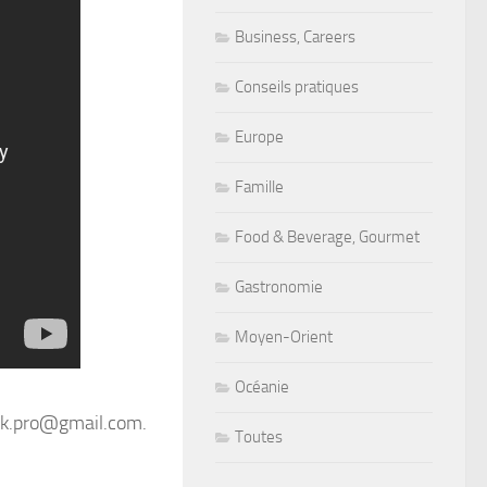
Business, Careers
Conseils pratiques
Europe
Famille
Food & Beverage, Gourmet
Gastronomie
Moyen-Orient
Océanie
ook.pro@gmail.com.
Toutes