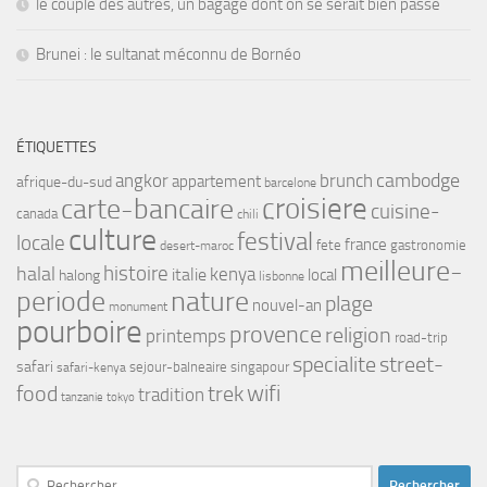
le couple des autres, un bagage dont on se serait bien passé
Brunei : le sultanat méconnu de Bornéo
ÉTIQUETTES
angkor
brunch
cambodge
appartement
afrique-du-sud
barcelone
croisiere
carte-bancaire
cuisine-
canada
chili
culture
festival
locale
france
fete
gastronomie
desert-maroc
meilleure-
histoire
halal
kenya
italie
local
halong
lisbonne
periode
nature
plage
nouvel-an
monument
pourboire
provence
religion
printemps
road-trip
street-
specialite
safari
safari-kenya
sejour-balneaire
singapour
food
trek
wifi
tradition
tanzanie
tokyo
Rechercher :