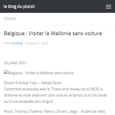
le blog du plaisir
Skip to content
TOUTES
Belgique : Visiter la Wallonie sans voiture
PAR
VOYAGE
·
25 JUILLET 2022
25 juillet 2022
Dinant © Anibal Trejo – Adobe Stock
Facilement accessible avec le Thalys et le réseau de la SNCB, la
Wallonie se visite aisément sans voiture, le temps d’un city break
ou d’une escapade plus longue.
Mons, Tournai, Charleroi, Namur, Dinant, Liège… Autant de villes