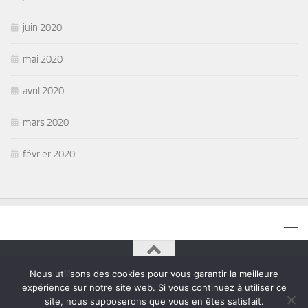
juin 2020
mai 2020
avril 2020
mars 2020
février 2020
Nous utilisons des cookies pour vous garantir la meilleure
le blog du plaisir © 2026. Tous droits réservés.
expérience sur notre site web. Si vous continuez à utiliser ce
site, nous supposerons que vous en êtes satisfait.
Fièrement propulsé par
- Conçu par
Thème Hueman