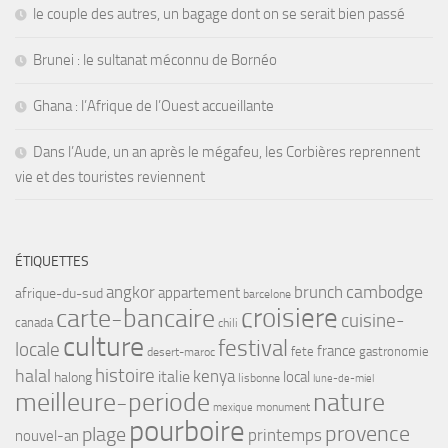
le couple des autres, un bagage dont on se serait bien passé
Brunei : le sultanat méconnu de Bornéo
Ghana : l’Afrique de l’Ouest accueillante
Dans l’Aude, un an après le mégafeu, les Corbières reprennent
vie et des touristes reviennent
ÉTIQUETTES
angkor
brunch
cambodge
appartement
afrique-du-sud
barcelone
croisiere
carte-bancaire
cuisine-
canada
chili
culture
festival
locale
france
fete
gastronomie
desert-maroc
histoire
halal
kenya
italie
local
halong
lisbonne
lune-de-miel
meilleure-periode
nature
monument
mexique
pourboire
provence
plage
printemps
nouvel-an