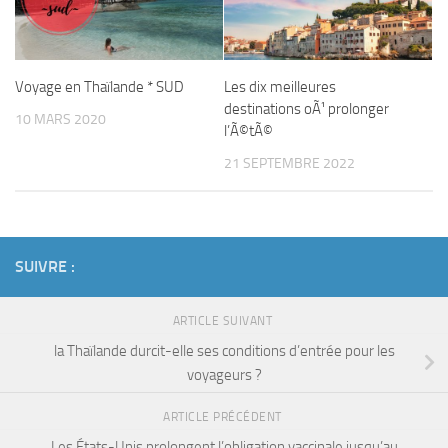
Voyage en Thaïlande * SUD
Les dix meilleures
destinations oÃ¹ prolonger
10 MARS 2020
l’Ã©tÃ©
21 SEPTEMBRE 2022
SUIVRE :
ARTICLE SUIVANT
la Thaïlande durcit-elle ses conditions d’entrée pour les
voyageurs ?
ARTICLE PRÉCÉDENT
Les États-Unis prolongent l’obligation vaccinale jusqu’au