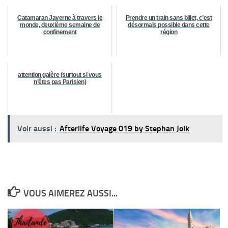
Catamaran Javerne à travers le
Prendre un train sans billet, c’est
monde, deuxième semaine de
désormais possible dans cette
confinement
région
attention galère (surtout si vous
n’êtes pas Parisien)
Voir aussi :
Afterlife Voyage 019 by Stephan Jolk
VOUS AIMEREZ AUSSI...