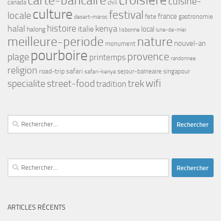
croisiere
carte-bancaire
cuisine-
canada
chili
culture
festival
locale
france
fete
gastronomie
desert-maroc
histoire
halal
kenya
italie
local
halong
lisbonne
lune-de-miel
meilleure-periode
nature
nouvel-an
monument
pourboire
provence
plage
printemps
randonnee
religion
road-trip
safari
safari-kenya
sejour-balneaire
singapour
trek
wifi
specialite
street-food
tradition
Rechercher :
Rechercher :
ARTICLES RÉCENTS