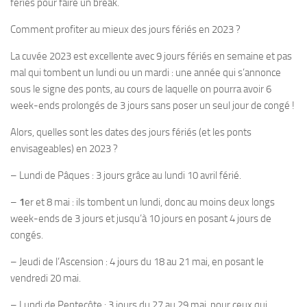
fériés pour faire un break.
Comment profiter au mieux des jours fériés en 2023 ?
La cuvée 2023 est excellente avec 9 jours fériés en semaine et pas
mal qui tombent un lundi ou un mardi : une année qui s’annonce
sous le signe des ponts, au cours de laquelle on pourra avoir 6
week-ends prolongés de 3 jours sans poser un seul jour de congé !
Alors,
quelles sont les dates des jours fériés (et les ponts
envisageables) en 2023 ?
–
Lundi de Pâques
:
3 jours
grâce au lundi 10 avril férié.
–
1
er et 8 mai
: ils tombent un lundi, donc au moins deux longs
week-ends de 3 jours et jusqu’à 10 jours en posant 4 jours de
congés.
–
Jeudi de l’Ascension :
4 jours
du 18 au 21 mai, en posant le
vendredi 20 mai.
–
Lundi de Pentecôte
:
3 jours
du 27 au 29 mai, pour ceux qui