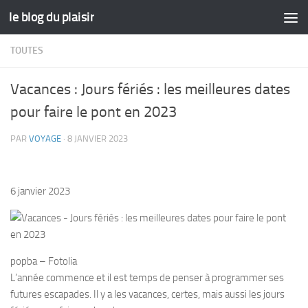
le blog du plaisir
Skip to content
TOUTES
Vacances : Jours fériés : les meilleures dates
pour faire le pont en 2023
PAR
VOYAGE
·
8 JANVIER 2023
6 janvier 2023
popba – Fotolia
L’année commence et il est temps de penser à programmer ses
futures escapades. Il y a les vacances, certes, mais aussi les jours